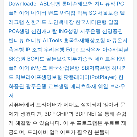
Downloader
ABL생명
롯데손해보험
지니뮤직 PC
플레이어
네이버 밴드
반디집
틱톡
SGI서울보증
텔
레그램
신한카드
노안백내장
한국시티은행
알집
PCA생명
신한캐피탈
ING생명
제주은행
신영증권
반디뷰
허니뷰
ALTools
흥국화재해상보험
애큐온저
축은행
IP 조회
우리은행
Edge 브라우저
아주캐피탈
SK증권
BC카드
골든브릿지투자증권
네이트온
KM
플레이어
iM뱅크
한국산업은행
SBI저축은행
하나카
드
처브라이프생명보험
팟플레이어(PotPlayer)
한
화증권
광주은행
교보생명
메리츠화재
웨일 브라우
저
컴퓨터에서 드라이버가 제대로 설치되지 않아서 문
제가 생겼다면, 3DP CHIP과 3DP NET을 통해 손쉽
게 해결할 수 있습니다. 이 두 프로그램은 무료로 제
공되며, 드라이버 업데이트가 필요한 분들께