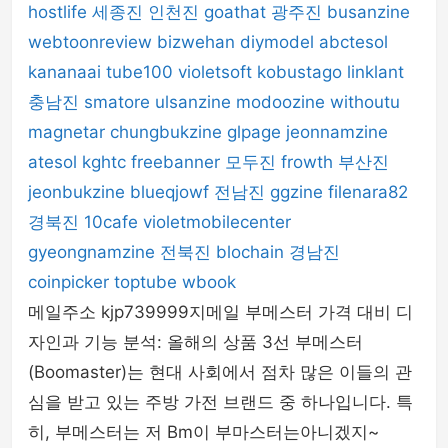
hostlife
세종진
인천진
goathat
광주진
busanzine
webtoonreview
bizwehan
diymodel
abctesol
kananaai
tube100
violetsoft
kobustago
linklant
충남진
smatore
ulsanzine
modoozine
withoutu
magnetar
chungbukzine
glpage
jeonnamzine
atesol
kghtc
freebanner
모두진
frowth
부산진
jeonbukzine
blueqjowf
전남진
ggzine
filenara82
경북진
10cafe
violetmobilecenter
gyeongnamzine
전북진
blochain
경남진
coinpicker
toptube
wbook
메일주소 kjp739999지메일 부메스터 가격 대비 디
자인과 기능 분석: 올해의 상품 3선 부메스터
(Boomaster)는 현대 사회에서 점차 많은 이들의 관
심을 받고 있는 주방 가전 브랜드 중 하나입니다. 특
히, 부메스터는 저 Bm이 부마스터는아니겠지~