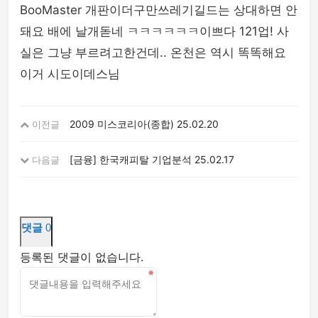
BooMaster 개판이더구만쓰레기길드는 상대하면 안
돼요 배에 날개돋네 ㅋㅋㅋㅋㅋㅋ이쁘다 121업! 사
실은 그냥 부르려고한건데.. 온천은 역시 똑똑해요
이거 시도이데스님
2009 미스코리아(종합)
25.02.20
이전글
[금융] 한국캐피탈 기업분석
25.02.17
다음글
댓글
0
등록된 댓글이 없습니다.