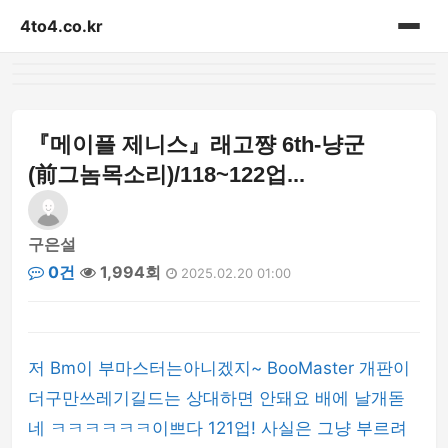
4to4.co.kr
홈
게시판
『메이플 제니스』래고쨩 6th-냥군
(前그놈목소리)/118~122업...
구은설
0건
1,994회
2025.02.20 01:00
저 Bm이 부마스터는아니겠지~ BooMaster 개판이
더구만쓰레기길드는 상대하면 안돼요 배에 날개돋
네 ㅋㅋㅋㅋㅋㅋ이쁘다 121업! 사실은 그냥 부르려