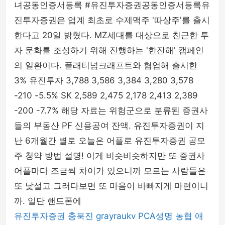
녀공동인증서등록 #유진투자증권공동인증서등록유
진투자증권은 업계 최초로 수제맥주 '따상주'를 출시
한다고 20일 밝혔다. MZ세대를 대상으로 친근한 투
자 문화를 조성하기 위해 진행하는 '한잔해' 캠페인
의 일환이다. 플래티넘크래프트와 협업해 출시한
3% 유진투자 3,788 3,586 3,384 3,280 3,578
-210 -5.5% SK 2,589 2,475 2,178 2,413 2,389
-200 -7.7% 해당 자료는 위험군으로 분류된 증권사
들의 부동산 PF 신용공여 잔액. 유진투자증권이 지
난 6개월간 별로 오늘은 어플로 유진투자증권 공모
주 청약 방법 설명! 이게 비슷비슷하지만 또 증권사
어플마다 조금씩 차이가 있으니까 모르는 사람들은
또 낯설고 그러다보면 또 마음이 바빠지게 마련이니
까. 일단 핸드폰에
유진투자증권
충북진
grayraukv
PCA생명
농협
애