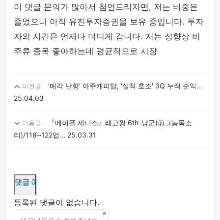
이 댓글 문의가 많아서 첨언드리자면, 저는 비중은
줄었으나 아직 유진투자증권을 보유 중입니다. 투자
자의 시간은 언제나 더디게 갑니다. 저는 성향상 비
주류 종목 좋아하는데 평균적으로 시장
‘매각 난항’ 아주캐피탈, '실적 호조' 3Q 누적 순익...
이전글
25.04.03
『메이플 제니스』래고쨩 6th-냥군(前그놈목소
다음글
리)/118~122업...
25.03.31
댓글
0
등록된 댓글이 없습니다.